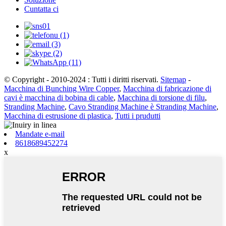
Cuntatta ci
© Copyright - 2010-2024 : Tutti i diritti riservati.
Sitemap
-
Macchina di Bunching Wire Copper
,
Macchina di fabricazione di
cavi è macchina di bobina di cable
,
Macchina di torsione di filu
,
Stranding Machine
,
Cavo Stranding Machine è Stranding Machine
,
Macchina di estrusione di plastica
,
Tutti i prudutti
Mandate e-mail
8618689452274
x