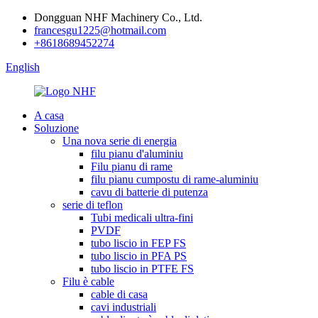
Dongguan NHF Machinery Co., Ltd.
francesgu1225@hotmail.com
+8618689452274
English
A casa
Soluzione
Una nova serie di energia
filu pianu d'aluminiu
Filu pianu di rame
filu pianu cumpostu di rame-aluminiu
cavu di batterie di putenza
serie di teflon
Tubi medicali ultra-fini
PVDF
tubo liscio in FEP FS
tubo liscio in PFA PS
tubo liscio in PTFE FS
Filu è cable
cable di casa
cavi industriali