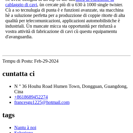
cablaggio di cavi
, ùn cercate più di u 630 à 1000 single twister.
Cù a so tecnulugia di punta è e funzioni avanzate, sta macchina
hè a suluzione perfetta per a produzzione di coppie ritorte di alta
qualità per telecomunicazioni, applicazioni automobilistiche è
industriali. Ùn mancate micca sta opportunità per rinfurzà a
vostra attività di fabricazione di cavi cù questu equipamentu
d'avanguardia.
Tempu di Postu: Feb-29-2024
cuntatta ci
N ° 36 Houhu Road Humen Town, Dongguan, Guangdong,
Cina
+8618689452274
francesgu1225@hotmail.com
tags
Nantu à noi
Soluzione