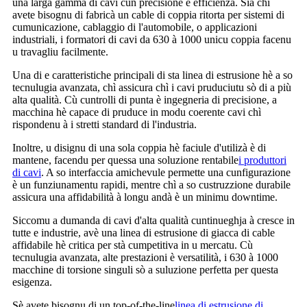
una larga gamma di cavi cun precisione è efficienza. Sia chì
avete bisognu di fabricà un cable di coppia ritorta per sistemi di
cumunicazione, cablaggio di l'automobile, o applicazioni
industriali, i formatori di cavi da 630 à 1000 unicu coppia facenu
u travagliu facilmente.
Una di e caratteristiche principali di sta linea di estrusione hè a so
tecnulugia avanzata, chì assicura chì i cavi pruduciutu sò di a più
alta qualità. Cù cuntrolli di punta è ingegneria di precisione, a
macchina hè capace di pruduce in modu coerente cavi chì
rispondenu à i stretti standard di l'industria.
Inoltre, u disignu di una sola coppia hè faciule d'utilizà è di
mantene, facendu per quessa una soluzione rentabile
i produttori
di cavi
. A so interfaccia amichevule permette una cunfigurazione
è un funziunamentu rapidi, mentre chì a so custruzzione durabile
assicura una affidabilità à longu andà è un minimu downtime.
Siccomu a dumanda di cavi d'alta qualità cuntinueghja à cresce in
tutte e industrie, avè una linea di estrusione di giacca di cable
affidabile hè critica per stà cumpetitiva in u mercatu. Cù
tecnulugia avanzata, alte prestazioni è versatilità, i 630 à 1000
macchine di torsione singuli sò a suluzione perfetta per questa
esigenza.
Sè avete bisognu di un top-of-the-line
linea di estrusione di