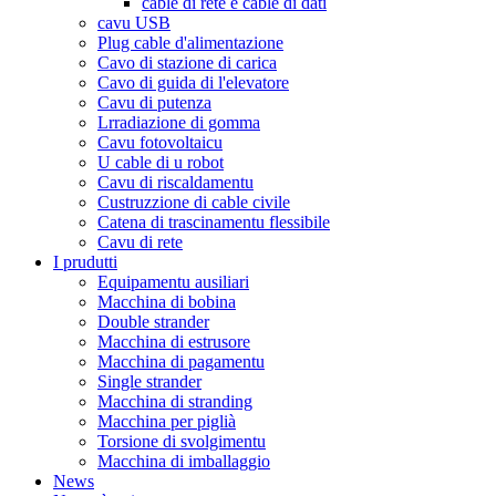
cable di rete è cable di dati
cavu USB
Plug cable d'alimentazione
Cavo di stazione di carica
Cavo di guida di l'elevatore
Cavu di putenza
Lrradiazione di gomma
Cavu fotovoltaicu
U cable di u robot
Cavu di riscaldamentu
Custruzzione di cable civile
Catena di trascinamentu flessibile
Cavu di rete
I prudutti
Equipamentu ausiliari
Macchina di bobina
Double strander
Macchina di estrusore
Macchina di pagamentu
Single strander
Macchina di stranding
Macchina per piglià
Torsione di svolgimentu
Macchina di imballaggio
News