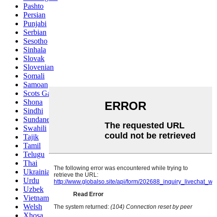
Pashto
Persian
Punjabi
Serbian
Sesotho
Sinhala
Slovak
Slovenian
Somali
Samoan
Scots Gaelic
Shona
Sindhi
Sundanese
Swahili
Tajik
Tamil
Telugu
Thai
Ukrainian
Urdu
Uzbek
Vietnamese
Welsh
Xhosa